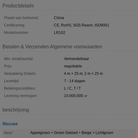
Productdetails
Plaats van herkomst:
China
Certificering:
CE, RoHS, SGS Reach, ISO9001
Modelnummer:
LR102
Betalen & Verzenden Algemene voorwaarden
Min. bestelaantal:
Verhandelbaar
Prijs:
negotiable
Verpakking Details:
4 m × 25 m; 2 m × 25 m
Levertijd:
7 - 14 dagen
Betalingscondities:
L / C, T / T
Levering vermogen:
10.000.000 ㎡
beschrijving
Nieuwe
kleur:
Appelgroen + Groen Gebied + Beige + Lichtgroen