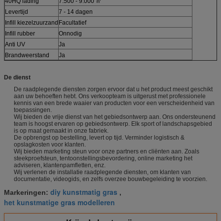
40HQ lading
7.500 - 9.000 ㎡
Levertijd
7 - 14 dagen
Infill kiezelzuurzand
Facultatief
Infill rubber
Onnodig
Anti UV
Ja
Brandweerstand
Ja
De dienst
De raadplegende diensten zorgen ervoor dat u het product meest geschikt
aan uw behoeften hebt. Ons verkoopteam is uitgerust met professionele
kennis van een brede waaier van producten voor een verscheidenheid van
toepassingen.
Wij bieden de vrije dienst van het gebiedsontwerp aan. Ons ondersteunend
team is hoogst ervaren op gebiedsontwerp. Elk sport of landschapsgebied
is op maat gemaakt in onze fabriek.
De opbrengst op bestelling, levert op tijd. Verminder logistisch &
opslagkosten voor klanten.
Wij bieden marketing steun voor onze partners en cliënten aan. Zoals
steekproefsteun, tentoonstellingsbevordering, online marketing het
adviseren, klantenpamfletten, enz.
Wij verlenen de installatie raadplegende diensten, om klanten van
documentatie, videogids, en zelfs overzee bouwbegeleiding te voorzien.
diy kunstmatig gras
Markeringen:
,
het kunstmatige gras modelleren