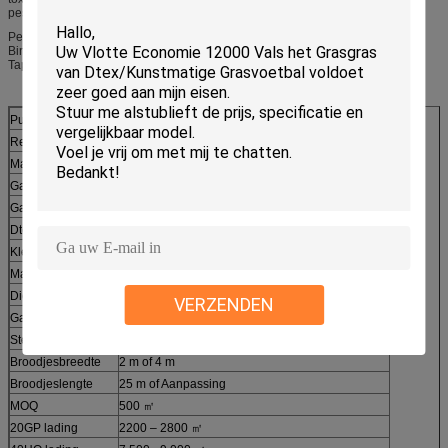
pesticiden, veilig voor huisdieren en kinderen.
Perfectioneer voor Openluchtdecor, zoals Tuin, Gazon, Terras, Landschap,
Binnenplaats, Dek, Portiek en andere openluchtplaats. Ook gebruikt als Mat,
Tapijt in binnen.
Punt
Modellerend Synthetisch Gras
Reeks
LR102
Materiaal
PE + PP
Garenhoogte
18 - 45 mm
Garenvorm
Vlak
Dtex
10.200
Kleur
Appelgroen + Groen Gebied + Beige + Lichtgroen
Maat
3/8“ of 3/16“
Dichtheid
13.650 - 63.000 Stitches/㎡
VERZENDEN
Garantie
5 - 8 jaar
Steun
Pp-Doek + SBR-Latexlijm
Broodjesbreedte
2 m of 4 m
Broodjeslengte
25 m of Aanpassing
MOQ
500 ㎡
20GP lading
2200 – 2800 ㎡