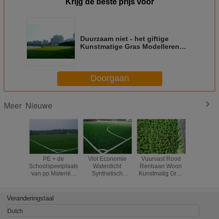
Krijg de beste prijs voor
Duurzaam niet - het giftige
Kunstmatige Gras Modelleren
met van pp de Doek + van SBR
Latexlijm Steun
Doorgaan
Nieuwe
Meer
PE + de
Vlot Economie
Vuurvast Rood
Hoog -
Schoolspeelplaatsbevloering
Waterdicht
Renbaan Woon
Speelplaat
van pp Materiële
Synthetisch
Kunstmatig Gras
van 
met 60 van de
Gazon voor het
met pp 3/8“
dichtheids
Garenmm Hoogte
Binnensporten
Synthet
Vloeren
Gazon voor
Veranderingstaal
Dutch