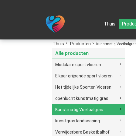
Thuis
Produ
Thuis
Producten
Kunstmatig Voetbalgra
Alle producten
Modulaire sport vloeren
Elkaar grijpende sport vloeren
Het tijdelijke Sporten Vloeren
openlucht kunstmatig gras
Kunstmatig Voetbalgras
kunstgras landscaping
Verwijderbare Basketbalhof