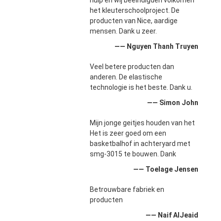
hulp en wij beëindigden volkomen
het kleuterschoolproject. De
producten van Nice, aardige
mensen. Dank u zeer.
—— Nguyen Thanh Truyen
Veel betere producten dan
anderen. De elastische
technologie is het beste. Dank u.
—— Simon John
Mijn jonge geitjes houden van het
Het is zeer goed om een
basketbalhof in achteryard met
smg-3015 te bouwen. Dank
—— Toelage Jensen
Betrouwbare fabriek en
producten
—— Naif AlJeaid