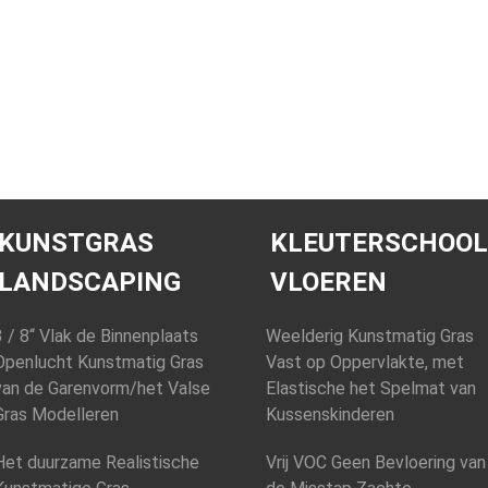
KUNSTGRAS
KLEUTERSCHOOL
LANDSCAPING
VLOEREN
3 / 8“ Vlak de Binnenplaats
Weelderig Kunstmatig Gras
Openlucht Kunstmatig Gras
Vast op Oppervlakte, met
van de Garenvorm/het Valse
Elastische het Spelmat van
Gras Modelleren
Kussenskinderen
Het duurzame Realistische
Vrij VOC Geen Bevloering van