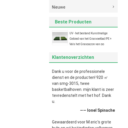
Nieuwe
Beste Producten
UV - het bestand Kunstmatige
Gebied van het Grasvoetbal/PE +
Vals het Grasgazon van pp
Klantenoverzichten
Dank u voor de professionele
dienst en de producten! 920 ㎡
van smg-3015, twee
basketbalhoven. mijn klant is zeer
tevredenstelt met het hof. Dank
u.
—— Ionel Spinache
Gewaardeerd voor M.eric's grote