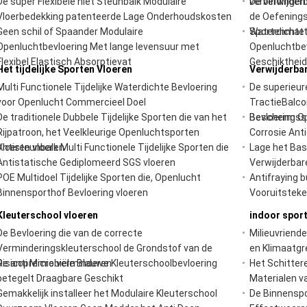
De super Flexibele niet Steunbalk Modulaire
verbindingen
De verwijder
Vloerbedekking patenteerde Lage Onderhoudskosten
de Oefenings
Geen schil of Spaander Modulaire
Sportenmatt
Waterdichte 
Openluchtbevloering Met lange levensuur met
Openluchtbev
Flexibel Elastisch Absorptievat
Geschiktheid
Het tijdelijke Sporten Vloeren
Verwijderba
Multi Functionele Tijdelijke Waterdichte Bevloering
De superieur
voor Openlucht Commercieel Doel
TractieBalco
De traditionele Dubbele Tijdelijke Sporten die van het
Bevloerings
Bescherm Ope
Rijpatroon, het Veelkleurige Openluchtsporten
Corrosie Ant
Vloeren vloeren
Antisteunbalk Multi Functionele Tijdelijke Sporten die
Lage het Bas
Antistatische Gediplomeerd SGS vloeren
Verwijderbare
POE Multidoel Tijdelijke Sporten die, Openlucht
Antifraying 
Binnensporthof Bevloering vloeren
Vooruitsteke
Kleuterschool vloeren
indoor sport
De Bevloering die van de correcte
Milieuvriend
Verminderingskleuterschool de Grondstof van de
en Klimaatgr
Risicopremie verminderen
De anti Microbiële Blauwe Kleuterschoolbevloering
Het Schitter
betegelt Draagbare Geschikt
Materialen v
Gemakkelijk installeer het Modulaire Kleuterschool
De Binnenspo