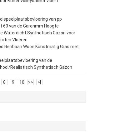
oor Buitenvolleyballhof vloert
olspeelplaatsbevloering van pp
et 60 van de Garenmm Hoogte
e Waterdicht Synthetisch Gazon voor
orten Vloeren
od Renbaan Woon Kunstmatig Gras met
eelplaatsbevloering van de
hool/Realistisch Synthetisch Gazon
8
9
10
>>
>|