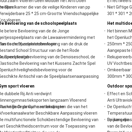
Duurzaam Vloeren Geen Modder het Anti Doen
Effectweerst
zwellen
De Speelkamer die van de veilige Kinderen van pp
Niet Giftige
Verwijderbare 25 * 25 cm-Grootte Vriendschappelijke
301 * 301 * 
Eco vloeren
De Bevloering van de schoolspeelplaats
Het multido
De betere Bevloering van de de Jonge
Het binnen Mu
geitjesspeelplaats van de Lawaaivermindering met
het Openluc
Elastische Kussentechnologie
Van de de Speelplaatsbevloering van de druk de
250mm * 250
Bestand School Structuur van de het Rode
Aangepaste K
Kruisversteviger
De Speelplaatsbevloering van de Denoiseschool, de
Rekupereerba
Elastische Bevloering van het Kussens Zachte Spel
UV Vochtbest
Openluchtveiligheidsbevloering voor de
Omkeerbaar M
Geschikte Antischil van de Speelplaatsenaanpassing
300mm * 300
Gym sport vloeren
Outdoor spo
De dubbele Rij Anti verdwijnt
Effect en Sc
Binnengymnastieksporten langzaam Vloerend
Anti Ultravio
Vluchtige Organische verbindingen
Sterke Rode de Gymnastieksporten die van het
De Openlucht
Afvoerkanaalwater Beschikbare Aanpassing vloeren
Temperatuur
De multifunctionele Schokbestendige Bevloering van
Spijkers die
De aangepast
het Geschiktheidscentrum voor de Toepassing van
van de Bevlo