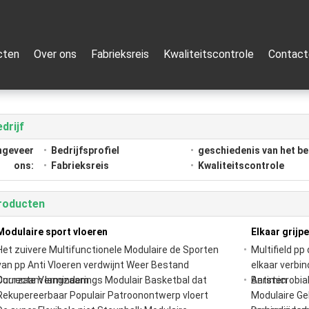
cten
Over ons
Fabrieksreis
Kwaliteitscontrole
Contact
drijf
ngeveer
Bedrijfsprofiel
geschiedenis van het be
ons:
Fabrieksreis
Kwaliteitscontrole
roducten
Modulaire sport vloeren
Elkaar grijp
Het zuivere Multifunctionele Modulaire de Sporten
Multifield p
van pp Anti Vloeren verdwijnt Weer Bestand
elkaar verbi
Duurzaam langzaam
Correcte Verminderings Modulair Basketbal dat
Barsten
Antimicrobia
Rekupereerbaar Populair Patroonontwerp vloert
Modulaire Ge