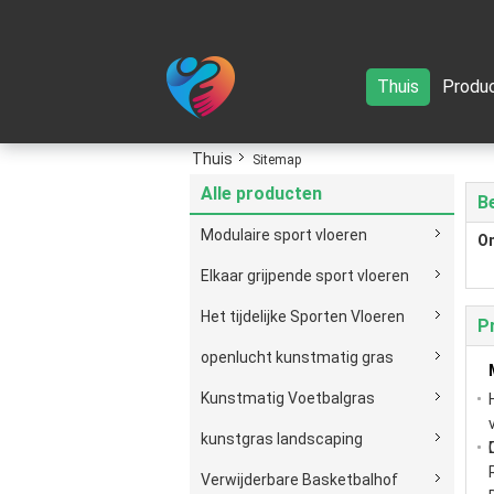
Thuis
Produ
Thuis
Sitemap
Alle producten
Be
Modulaire sport vloeren
O
Elkaar grijpende sport vloeren
Het tijdelijke Sporten Vloeren
P
openlucht kunstmatig gras
Kunstmatig Voetbalgras
kunstgras landscaping
Verwijderbare Basketbalhof