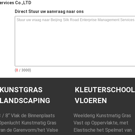
ervices Co.,LTD
Direct Stuur uw aanvraag naar ons
(
0
/ 3000)
KUNSTGRAS
KLEUTERSCHOOL
LANDSCAPING
VLOEREN
3 / 8“ Vlak de Binnenplaats
Weelderig Kunstmatig Gras
Openlucht Kunstmatig Gras
Vast op Oppervlakte, met
van de Garenvorm/het Valse
Elastische het Spelmat van