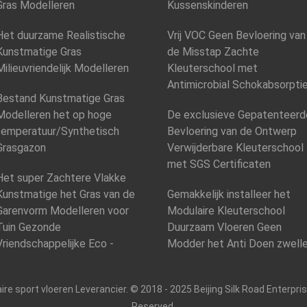
Gras Modelleren
Kussenskinderen
Het duurzame Realistische
Vrij VOC Geen Bevloering van
Kunstmatige Gras
de Misstap Zachte
Milieuvriendelijk Modelleren
Kleuterschool met
Antimicrobial Schokabsorpti
Bestand Kunstmatige Gras
Modelleren het op hoge
De exclusieve Gepatenteerd
temperatuur/Synthetisch
Bevloering van de Ontwerp
Grasgazon
Verwijderbare Kleuterschool
met SGS Certificaten
Het super Zachtere Vlakke
Kunstmatige het Gras van de
Gemakkelijk installeer het
Garenvorm Modelleren voor
Modulaire Kleuterschool
Tuin Gezonde
Duurzaam Vloeren Geen
Vriendschappelijke Eco -
Modder het Anti Doen zwell
ire sport vloeren Leverancier. © 2018 - 2025 Beijing Silk Road Enterpr
Reserved.