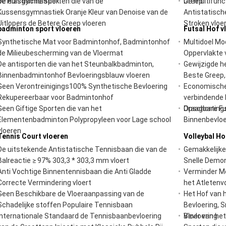
de Huisgymnastiek
De elastische Sporten die van de
Greep
De multifunc
Kussensgymnastiek Oranje Kleur van Denoise van de
Antistatisch
Uitlopers de Betere Greep vloeren
Stroken vloe
badminton sport vloeren
Futsal Hof v
Synthetische Mat voor Badmintonhof, Badmintonhof
Multidoel Mo
de Milieubescherming van de Vloermat
Oppervlakte 
De antisporten die van het Steunbalkbadminton,
Gewijzigde h
Binnenbadmintonhof Bevloeringsblauw vloeren
Beste Greep,
Geen Verontreinigings100% Synthetische Bevloering
Economische
Rekupereerbaar voor Badmintonhof
verbindende 
Geen Giftige Sporten die van het
Opschorting
Draagbare Fu
Elementenbadminton Polypropyleen voor Lage school
Binnenbevloe
vloeren
Tennis Court vloeren
Volleybal Ho
De uitstekende Antistatische Tennisbaan die van de
Gemakkelijke 
Balreactie ≥ 97% 303,3 * 303,3 mm vloert
Snelle Demon
Anti Vochtige Binnentennisbaan die Anti Gladde
Verminder Mo
Correcte Vermindering vloert
het Atletenv
Geen Beschikbare de Vloeraanpassing van de
Het Hof van h
Schadelijke stoffen Populaire Tennisbaan
Bevloering, S
Internationale Standaard de Tennisbaanbevloering
Bevloering
Vloer van het