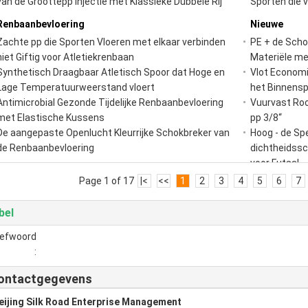
van de Groottepp Injectie met Klassieke Dubbele Rij
Sporten die v
Renbaanbevloering
Nieuwe
Zachte pp die Sporten Vloeren met elkaar verbinden
PE + de Scho
niet Giftig voor Atletiekrenbaan
Materiële m
Synthetisch Draagbaar Atletisch Spoor dat Hoge en
Vlot Economi
Lage Temperatuurweerstand vloert
het Binnensp
Antimicrobial Gezonde Tijdelijke Renbaanbevloering
Vuurvast Ro
met Elastische Kussens
pp 3/8“
De aangepaste Openlucht Kleurrijke Schokbreker van
Hoog - de Sp
de Renbaanbevloering
dichtheidssc
voor Futsal
Page 1 of 17
|<
<<
1
2
3
4
5
6
7
bel
refwoord
:
ontactgegevens
eijing Silk Road Enterprise Management