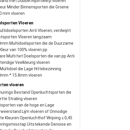
and met Dubbel Rijontwerp vloeren
 Geur Minder Binnensporten die Groene
20 mm vloeren
elsporten Vloeren
ltidoelsporten Anti Vloeren, verdwijnt
htsporten Vloeren langzaam
mm Multidoelsporten die de Duurzame
leur van 100% vloeren pp
re Multi het Doelsporten die van pp Anti
endige Veelkleurig vloeren
ultidoel die Lage Hittebezinning
mm * 15.8mm vloeren
rten vloeren
hurings Bestand Openluchtsporten die
lette Straling vloeren
sporten van de hoge en Lage
weerstand Lijm vloeren of Onnodige
e Kleuren Openluchthof Wrijving ≥ 0,45
eringsmisstap Uitstekende Denoise en