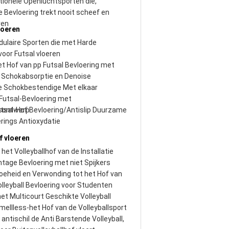
tionele Openluchtsporten die,
e Bevloering trekt nooit scheef en
ren
loeren
dulaire Sporten die met Harde
voor Futsal vloeren
et Hof van pp Futsal Bevloering met
 Schokabsorptie en Denoise
 Schokbestendige Met elkaar
Futsal-Bevloering met
sontwerp
tsal-Hof Bevloering/Antislip Duurzame
rings Antioxydatie
f vloeren
het Volleyballhof van de Installatie
tage Bevloering met niet Spijkers
eheid en Verwonding tot het Hof van
olleyball Bevloering voor Studenten
et Multicourt Geschikte Volleyball
mellless-het Hof van de Volleyballsport
 antischil de Anti Barstende Volleyball,