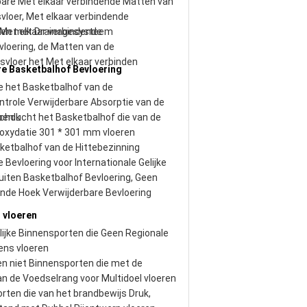
bare Met elkaar verbindende Matten van
vloer, Met elkaar verbindende
en met Drainagesysteem
Met elkaar verbindende
loering, de Matten van de
svloer het Met elkaar verbinden
re Basketbalhof Bevloering
e het Basketbalhof van de
ntrole Verwijderbare Absorptie van de
schok
nlucht het Basketbalhof die van de
ioxydatie 301 * 301 mm vloeren
ketbalhof van de Hittebezinning
 Bevloering voor Internationale Gelijke
buiten Basketbalhof Bevloering, Geen
nde Hoek Verwijderbare Bevloering
 vloeren
elijke Binnensporten die Geen Regionale
ens vloeren
en niet Binnensporten die met de
an de Voedselrang voor Multidoel vloeren
rten die van het brandbewijs Druk,