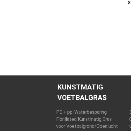
S
KUNSTMATIG
VOETBALGRAS
PE + pp-Waterbesparing
Fibrillated Kunstmatig Gras
voor Voetbalgrond/Openlucht