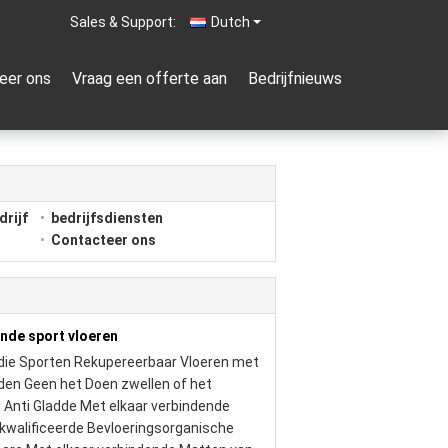
Sales & Support:
Dutch
eer ons
Vraag een offerte aan
Bedrijfnieuws
drijf
bedrijfsdiensten
Contacteer ons
ende sport vloeren
p die Sporten Rekupereerbaar Vloeren met
nden Geen het Doen zwellen of het
l Anti Gladde Met elkaar verbindende
kwalificeerde Bevloeringsorganische