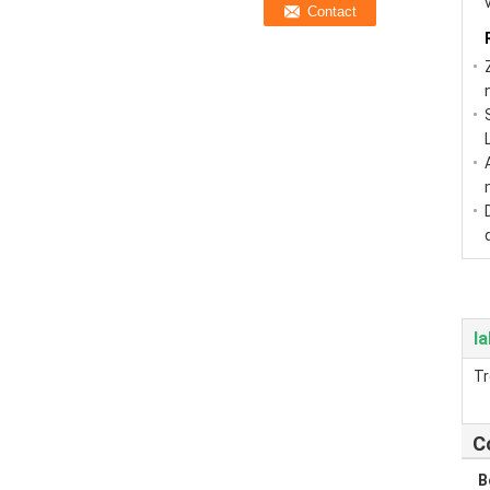
la
T
C
B