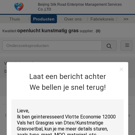
Beijing Silk Road Enterprise Management Services
Co.,LTD
Thuis
Producten
Over ons
Fabrieksreis
>>
openlucht kunstmatig gras
Kwaliteit
supplier.
(0)
Veranderingstaal
Dutch
Laat een bericht achter
We bellen je snel terug!
Thuis
|
Over ons
|
Contacteer ons
|
Sitemap
|
Privacy Policy
Desktopmening
Copyright © 2018 - 2025 Beijing Silk Road Enterprise Management Services
Co.,LTD.
All rights reserved.