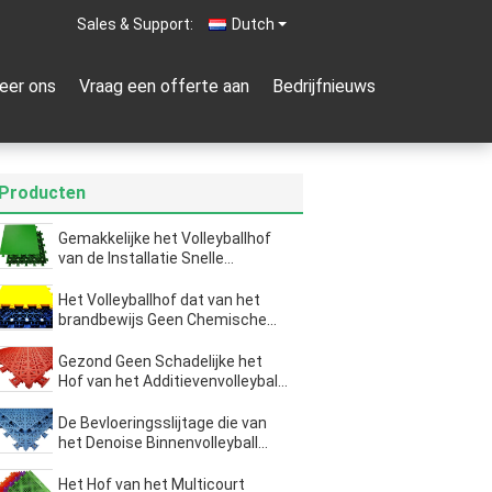
Sales & Support:
Dutch
eer ons
Vraag een offerte aan
Bedrijfnieuws
Producten
Gemakkelijke het Volleyballhof
van de Installatie Snelle
Demontage Bevloering met niet
Spijkers
Het Volleyballhof dat van het
brandbewijs Geen Chemische
Residu Anti Ultraviolette Straling
vloert
Gezond Geen Schadelijke het
Hof van het Additievenvolleyball
Mat buiten Weerstand tegen
Slijtage
De Bevloeringsslijtage die van
het Denoise Binnenvolleyball
zich met 533 PCs tegen
Elastische Kussens verzet
Het Hof van het Multicourt