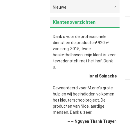
Nieuwe
Klantenoverzichten
Dank u voor de professionele
dienst en de producten! 920 ㎡
van smg-3015, twee
basketbalhoven. mijn klant is zeer
tevredenstelt met het hof. Dank
u.
—— Ionel Spinache
Gewaardeerd voor M.eric's grote
hulp en wij beëindigden volkomen
het kleuterschoolproject. De
producten van Nice, aardige
mensen. Dank u zeer.
—— Nguyen Thanh Truyen