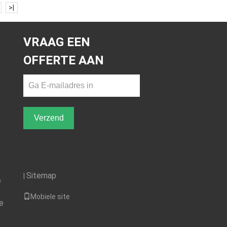
>|
VRAAG EEN
OFFERTE AAN
Verzend
Sitemap
|
e
Mobiele site
e