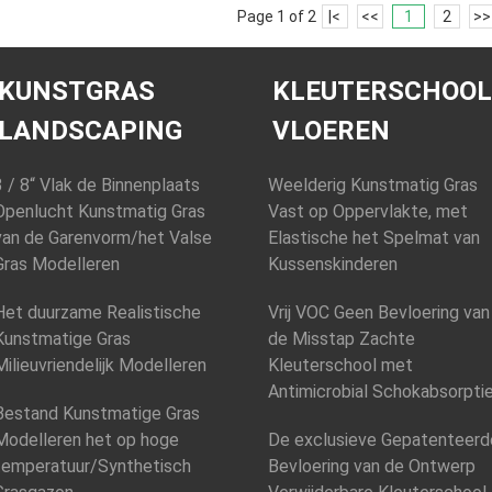
Page 1 of 2
|<
<<
1
2
>>
KUNSTGRAS
KLEUTERSCHOOL
LANDSCAPING
VLOEREN
3 / 8“ Vlak de Binnenplaats
Weelderig Kunstmatig Gras
Openlucht Kunstmatig Gras
Vast op Oppervlakte, met
van de Garenvorm/het Valse
Elastische het Spelmat van
Gras Modelleren
Kussenskinderen
Het duurzame Realistische
Vrij VOC Geen Bevloering van
Kunstmatige Gras
de Misstap Zachte
Milieuvriendelijk Modelleren
Kleuterschool met
Antimicrobial Schokabsorpti
Bestand Kunstmatige Gras
Modelleren het op hoge
De exclusieve Gepatenteerd
temperatuur/Synthetisch
Bevloering van de Ontwerp