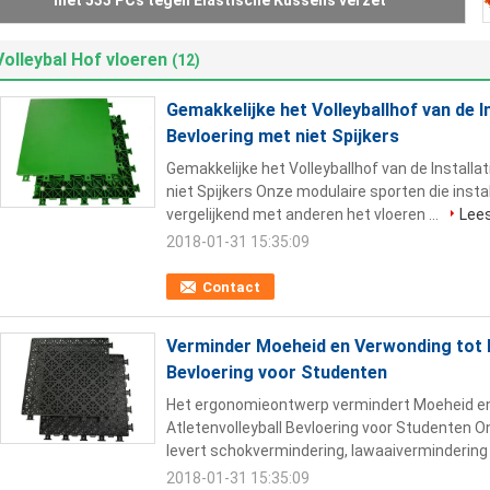
Smellless-het Hof van de Volleyballsport Bevloering
Volleybal Hof vloeren
(12)
Gemakkelijke het Volleyballhof van de 
Bevloering met niet Spijkers
Gemakkelijke het Volleyballhof van de Install
niet Spijkers Onze modulaire sporten die instal
vergelijkend met anderen het vloeren ...
Lee
2018-01-31 15:35:09
Contact
Verminder Moeheid en Verwonding tot h
Bevloering voor Studenten
Het ergonomieontwerp vermindert Moeheid en
Atletenvolleyball Bevloering voor Studenten On
levert schokvermindering, lawaaivermindering e
2018-01-31 15:35:09