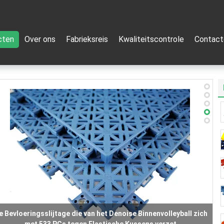
cten
Over ons
Fabrieksreis
Kwaliteitscontrole
Contact
Het Hof van het Multicourt Geschikte Volleyball Bevloering,